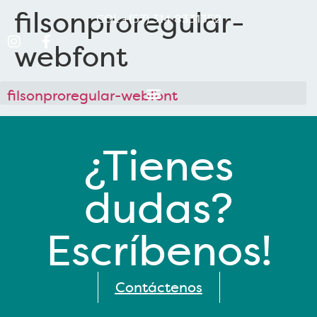
filsonproregular-
COL
+(57) 314 8331352
webfont
filsonproregular-webfont
¿Tienes
dudas?
Escríbenos!
Contáctenos